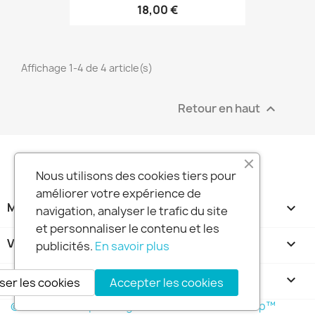
18,00 €
Affichage 1-4 de 4 article(s)
Retour en haut

Nous utilisons des cookies tiers pour
améliorer votre expérience de
MA SOCIETE

navigation, analyser le trafic du site
et personnaliser le contenu et les
VOTRE COMPTE

publicités.
En savoir plus
INFORMATIONS
keyboard_arrow_down
ser les cookies
Accepter les cookies
© 2026 - Boutique en ligne créée avec PrestaShop™