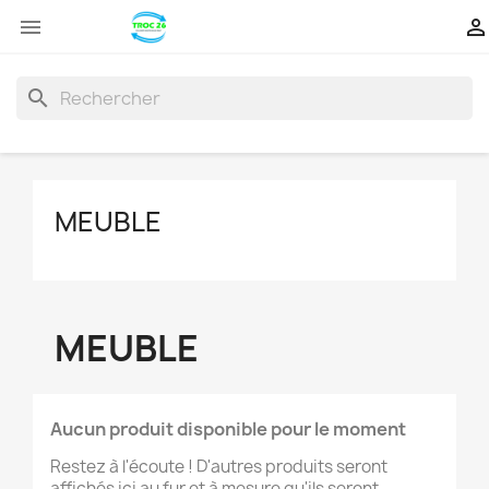


search
MEUBLE
MEUBLE
Aucun produit disponible pour le moment
Restez à l'écoute ! D'autres produits seront
affichés ici au fur et à mesure qu'ils seront