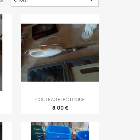

Aperçu rapide

COUTEAU ELECTRIQUE
8,00 €