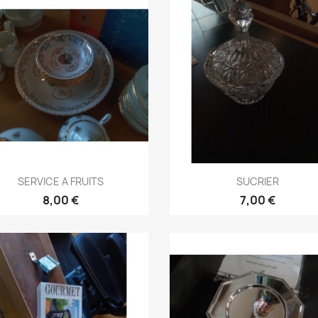
Aperçu rapide
Aperçu rapide


SERVICE A FRUITS
SUCRIER
8,00 €
7,00 €