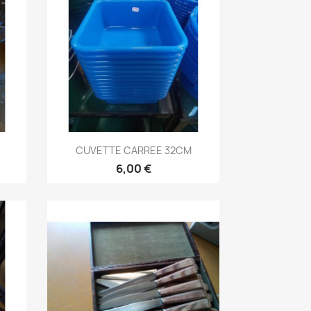
Aperçu rapide

CUVETTE CARREE 32CM
6,00 €