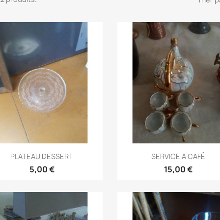
Aperçu rapide
Aperçu rapide


PLATEAU DESSERT
SERVICE A CAFÉ
5,00 €
15,00 €