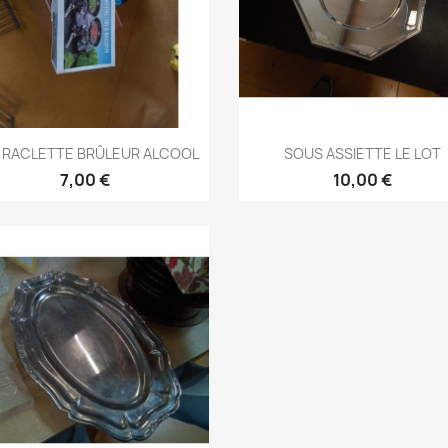
Aperçu rapide
Aperçu rapide


 RACLETTE BRÛLEUR ALCOOL
SOUS ASSIETTE LE LOT
7,00 €
10,00 €