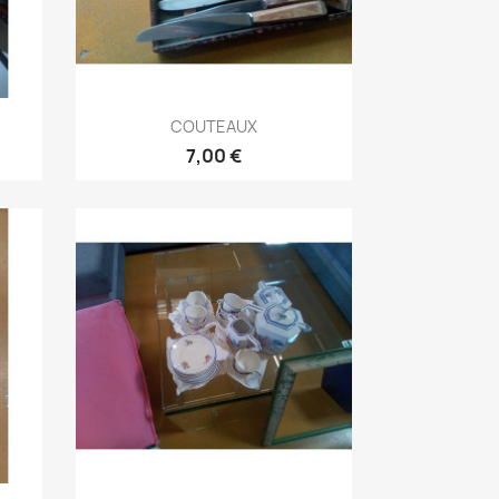
Aperçu rapide

COUTEAUX
7,00 €