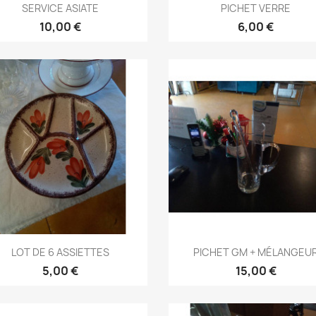
Aperçu rapide
Aperçu rapide


SERVICE ASIATE
PICHET VERRE
10,00 €
6,00 €
Aperçu rapide
Aperçu rapide


LOT DE 6 ASSIETTES
PICHET GM + MÉLANGEU
5,00 €
15,00 €