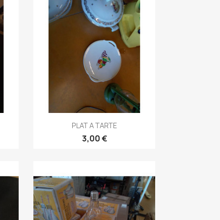
Aperçu rapide

PLAT A TARTE
3,00 €